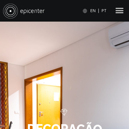
EN
PT
D
E
C
O
R
A
Ç
Ã
O