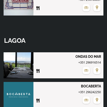
LAGOA
ONDAS DO MAR
+351 296916514
BOCABERTA
+351 296242250