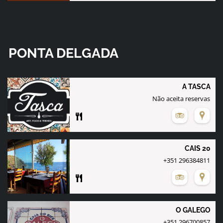
PONTA DELGADA
A TASCA
Não aceita reservas
CAIS 20
+351 296384811
O GALEGO
+351 296700857