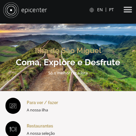
EN
PT
Ilha de São Miguel
Coma, Explore e Desfrute
Só o melhor faz a lista
Para ver / fazer
A nossa ilha
Restaurantes
A nossa seleção