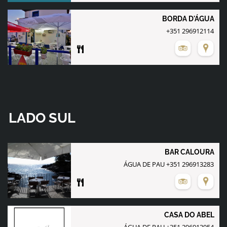
BORDA D'ÁGUA
+351 296912114
LADO SUL
BAR CALOURA
ÁGUA DE PAU +351 296913283
CASA DO ABEL