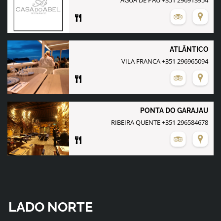
ATLÂNTICO
PONTA DO GARAJAU
RIBEIRA QUENTE +351 296584678
LADO NORTE