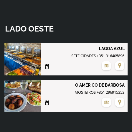
LADO OESTE
LAGOA AZUL
SETE CIDADES +351 916405896
O AMÉRICO DE BARBOSA
MOSTEIROS +351 296915353