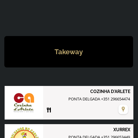
Takeway
COZINHA D'ARLETE
PONTA DELGADA +351 296654474
XURREX
PONTA DELGADA +351 296653449