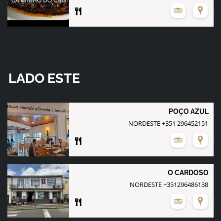
LADO ESTE
POÇO AZUL
NORDESTE +351 296452151
O CARDOSO
NORDESTE +351296486138