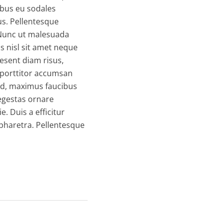
ibus eu sodales
us. Pellentesque
 Nunc ut malesuada
is nisl sit amet neque
esent diam risus,
s porttitor accumsan
 id, maximus faucibus
 egestas ornare
. Duis a efficitur
pharetra. Pellentesque