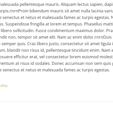
 malesuada pellentesque mauris. Aliquam lectus sapien, dap
urpis.rnrnProin bibendum mauris sit amet nulla lacinia vari
ue senectus et netus et malesuada fames ac turpis egestas.
tus. Suspendisse fringilla at lorem et tempus. Phasellus matt
e libero sollicitudin. Fusce condimentum maximus dolor. Pra
landit non, tempor sit amet elit. Nam ac enim dolor.rnrnDui
n semper quis. Cras libero justo, consectetur sit amet ligula
um, blandit non risus id, pellentesque tincidunt enim. Nam
suere efficitur erat, vel consectetur lorem euismod molestie
mentum at risus id sodales. Donec accumsan non sem quis 
e senectus et netus et malesuada fames ac turpis egestas.
Safety